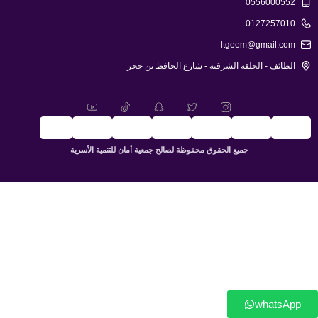
0556000552
0127257010
ltgeem@gmail.com
الطائف - الحلقة الشرقية - شارع الحافظ بن حجر
جميع الحقوق محفوظة لصالح جمعية أمان للتنمية الأسرية
whatsApp