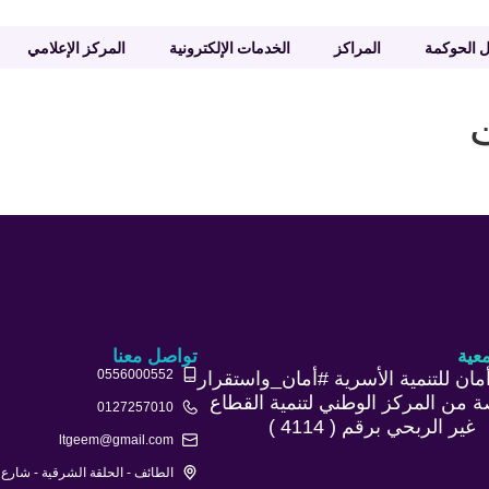
ل الحوكمة
المراكز
الخدمات الإلكترونية
المركز الإعلامي
عية
تواصل معنا
0556000552
مان للتنمية الأسرية #أمان_واستقرار
من المركز الوطني لتنمية القطاع
0127257010
غير الربحي برقم ( 4114 )
ltgeem@gmail.com
الطائف - الحلقة الشرقية - شارع